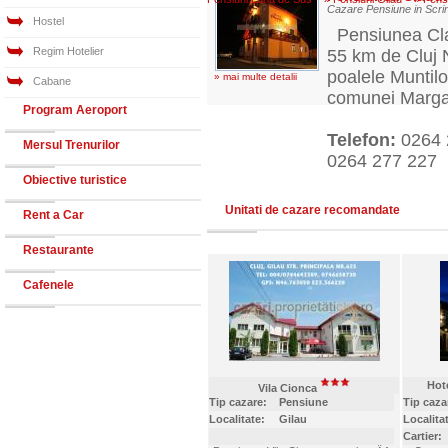
Cazare Pensiune in Scrin
Hostel
Pensiunea Claud
Regim Hotelier
55 km de Cluj N
poalele Muntil
» mai multe detalii
Cabane
comunei Marga
Program Aeroport
Telefon:
0264
Mersul Trenurilor
0264 277 227
Obiective turistice
Unitati de cazare recomandate
Rent a Car
Restaurante
Cafenele
Hot
Vila Cionca
Tip cazare:
Pensiune
Tip caza
H
Localitate:
Gilau
Localita
Cartier: