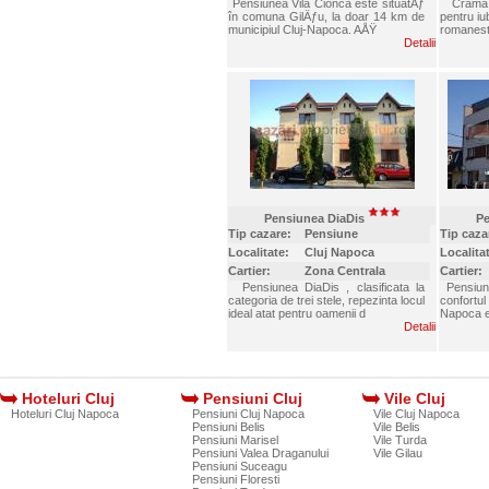
Pensiunea Vila Cionca este situatÄƒ
Crama Ha
în comuna GilÄƒu, la doar 14 km de
pentru iub
municipiul Cluj-Napoca. AÅŸ
romanest
Detalii
Pensiunea DiaDis
P
Tip cazare:
Pensiune
Tip caza
Localitate:
Cluj Napoca
Localita
Cartier:
Zona Centrala
Cartier:
Pensiunea DiaDis , clasificata la
Pensiune
categoria de trei stele, repezinta locul
confortu
ideal atat pentru oamenii d
Napoca e
Detalii
Hoteluri Cluj
Pensiuni Cluj
Vile Cluj
Hoteluri Cluj Napoca
Pensiuni Cluj Napoca
Vile Cluj Napoca
Pensiuni Belis
Vile Belis
Pensiuni Marisel
Vile Turda
Pensiuni Valea Draganului
Vile Gilau
Pensiuni Suceagu
Pensiuni Floresti