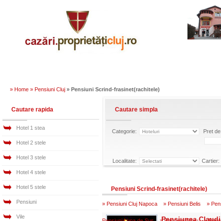
» Home »
Pensiuni Cluj
» Pensiuni Scrind-frasinet(rachitele)
Cautare rapida
Cautare simpla
Hotel 1 stea
Categorie:
Pret de 
Hotel 2 stele
Hotel 3 stele
Localitate:
Cartier:
Hotel 4 stele
Hotel 5 stele
Pensiuni Scrind-frasinet(rachitele)
Pensiuni
»
Pensiuni Cluj Napoca
»
Pensiuni Belis
»
Pens
Vile
Pensiunea Claud
Pensiuni Luna de Sus
»
Pensiuni Gilau
»
Pensi