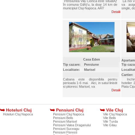
Pensiunea Vila Cionca este situatÄƒ
La noi ve
în comuna GilÄƒu, la doar 14 km de
va asig
municipiul Cluj-Napoca. AÅŸ
single, d
Detalii
Casa Eden
Apartam
Tip cazare:
Pensiune
Tip caza
Localitate:
Marisel
Localita
Cartier:
Cabana este disponibila pentru
Inchiri
perioada 1-6 mai. Aici, in satul linistit
hotelier 
si pitoresc Marisel, va
Piata Cip
Detalii
Hoteluri Cluj
Pensiuni Cluj
Vile Cluj
Hoteluri Cluj Napoca
Pensiuni Cluj Napoca
Vile Cluj Napoca
Pensiuni Belis
Vile Belis
Pensiuni Marisel
Vile Turda
Pensiuni Valea Draganului
Vile Gilau
Pensiuni Suceagu
Pensiuni Floresti