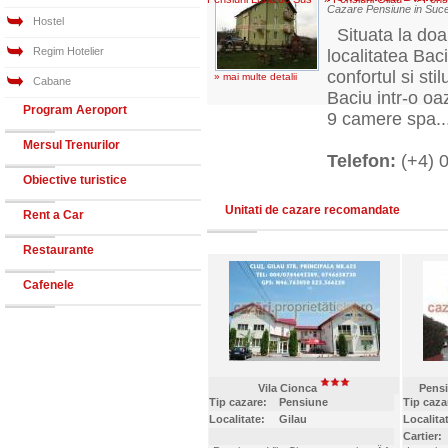
Cazare Pensiune in Suc
Hostel
Situata la doa
Regim Hotelier
localitatea Bac
confortul si st
» mai multe detalii
Cabane
Baciu intr-o oa
Program Aeroport
9 camere spa..
Mersul Trenurilor
Telefon:
(+4) 
Obiective turistice
Unitati de cazare recomandate
Rent a Car
Restaurante
Cafenele
Vila Cionca
Pens
Tip cazare:
Pensiune
Tip caza
Localitate:
Gilau
Localita
Cartier: