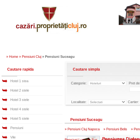
» Home »
Pensiuni Cluj
» Pensiuni Suceagu
Cautare rapida
Cautare simpla
Hotel 1 stea
Categorie:
Pret de 
Hotel 2 stele
Hotel 3 stele
Localitate:
Cartier:
Hotel 4 stele
Hotel 5 stele
Pensiuni Suceagu
Pensiuni
»
Pensiuni Cluj Napoca
»
Pensiuni Belis
»
Pens
Vile
Pensiunea Diala
Pensiuni Luna de Sus
»
Pensiuni Gilau
»
Pensi